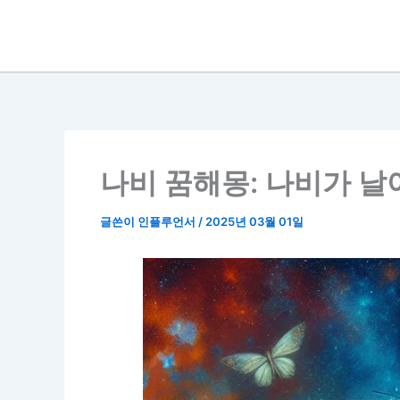
콘
텐
츠
로
건
너
뛰
기
나비 꿈해몽: 나비가 날
글쓴이
인플루언서
/
2025년 03월 01일