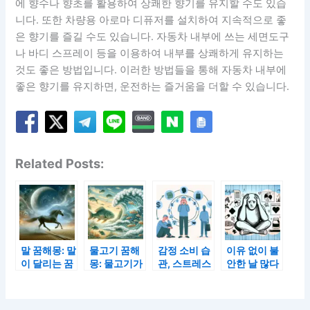
에 향수나 향초를 활용하여 상쾌한 향기를 유지할 수도 있습
니다. 또한 차량용 아로마 디퓨저를 설치하여 지속적으로 좋
은 향기를 즐길 수도 있습니다. 자동차 내부에 쓰는 세면도구
나 바디 스프레이 등을 이용하여 내부를 상쾌하게 유지하는
것도 좋은 방법입니다. 이러한 방법들을 통해 자동차 내부에
좋은 향기를 유지하면, 운전하는 즐거움을 더할 수 있습니다.
Related Posts:
말 꿈해몽: 말
물고기 꿈해
감정 소비 습
이유 없이 불
이 달리는 꿈
몽: 물고기가
관, 스트레스
안한 날 많다
과 말이 넘어
헤엄치는 꿈
받을수록 돈
면, 의외의 영
지는 꿈
과 물고기가
을 더 쓰는 이
양소 부족 때
물 위로 뛰어
유
문일 수 있다