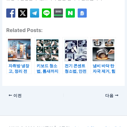
Related Posts:
자취방 냉장
키보드 청소
전기 콘센트
냄비 바닥 탄
고, 정리 전
법, 틈새까지
청소법, 안전
자국 제거, 힘
반드시 알아
먼지 제거하
하게 먼지 제
안 들이고 반
야 할 기준 1
는 꿀팁
거하는 방법
짝이게
가지
이전
다음