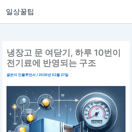
콘
일상꿀팁
텐
츠
로
건
너
뛰
냉장고 문 여닫기, 하루 10번이
기
전기료에 반영되는 구조
글쓴이
인플루언서
/
2026년 02월 27일