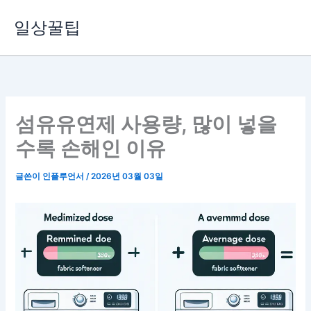
콘
일상꿀팁
텐
츠
로
건
너
뛰
섬유유연제 사용량, 많이 넣을
기
수록 손해인 이유
글쓴이
인플루언서
/
2026년 03월 03일