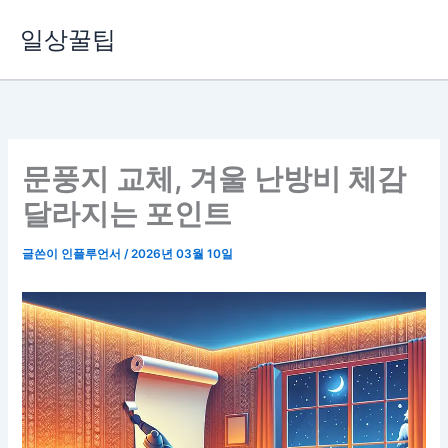
콘
일상꿀팁
텐
츠
로
건
너
뛰
문풍지 교체, 겨울 난방비 체감
기
달라지는 포인트
글쓴이
인플루언서
/
2026년 03월 10일