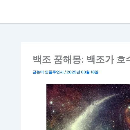
콘
텐
츠
로
건
너
뛰
기
백조 꿈해몽: 백조가 호
글쓴이
인플루언서
/
2025년 03월 18일