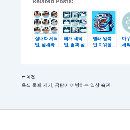
Related Posts:
실내화 세탁
베개 세탁
빨래 얼룩
마
법, 냄새와
법, 땀과 냄
안 지워질
세척
먼지 한 번
새 싹 지우
때, 세탁 전
새 
에 없애기
는 세탁 노
이 10초가
끔하
하우
결과를 바꾼
하
다
이전
욕실 물때 제거, 곰팡이 예방하는 일상 습관