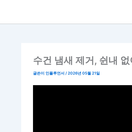
콘
텐
츠
로
건
너
뛰
기
수건 냄새 제거, 쉰내 
글쓴이
인플루언서
/
2026년 05월 21일