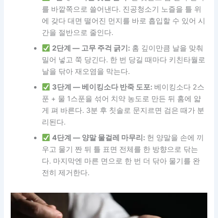
를 바깥쪽으로 쓸어낸다. 진공청소기 노즐을 틀 위
에 갖다 대면 떨어진 먼지를 바로 흡입할 수 있어 시
간을 절반으로 줄인다.
2단계 — 고무 주걱 긁기:
홈 깊이만큼 날을 맞춰
밀어 넣고 쭉 당긴다. 한 번 당길 때마다 키친타월로
날을 닦아 재오염을 막는다.
3단계 — 베이킹소다 반죽 도포:
베이킹소다 2스
푼 + 물 1스푼을 섞어 치약 농도로 만든 뒤 홈에 얇
게 펴 바른다. 3분 후 칫솔로 문지르면 검은 때가 분
리된다.
4단계 — 양말 물걸레 마무리:
헌 양말을 손에 끼
우고 물기 짠 뒤 틀 표면 전체를 한 방향으로 닦는
다. 마지막엔 마른 면으로 한 번 더 닦아 물기를 완
전히 제거한다.