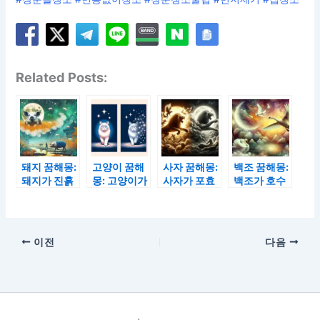
Related Posts:
돼지 꿈해몽:
고양이 꿈해
사자 꿈해몽:
백조 꿈해몽:
돼지가 진흙
몽: 고양이가
사자가 포효
백조가 호수
탕에서 뒹구
다가오는 꿈
하는 꿈과 사
위를 떠다니
는 꿈과 돼지
과 고양이가
자가 다치는
는 꿈과 백조
가 도망가는
사라지는 꿈
꿈
가 날아가는
꿈
꿈
이전
다음