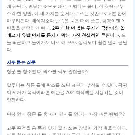
게 끝난다. 면봉은 소모도 빠르고 범위도 좁다. 헌 칫솔·고무
주걱·헌 양말, 이 세 가지를 순서대로 쓰는 것만으로 5분 안에
마무리된다. 베이킹소다 반죽은 묵은 때에 쓰고, 곰팡이엔 에
탄올을 선택하면 된다.
2주에 한 번, 5분 투자가 곰팡이와 알
레르기 유발 먼지를 동시에 막는 가장 현실적인 루틴이다.
오
늘 퇴근하고 들어가서 바로 해 보자. 생각보다 훨씬 빨리 끝난
다.
자주 묻는 질문
창문 틀 청소할 때 락스를 써도 괜찮을까?
알루미늄 창문 틀에 락스를 쓰면 표면이 부식될 수 있다. 곰팡
이 제거가 목적이라면 에탄올 70% 희석액을 사용하는 것이
안전하다.
면봉 없이 창문 틀 홈 사이 먼지를 없애는 가장 빠른 방법은?
고무 주걱을 홈 폭에 맞게 잘라 쓰는 방법이 가장 효율적이다.