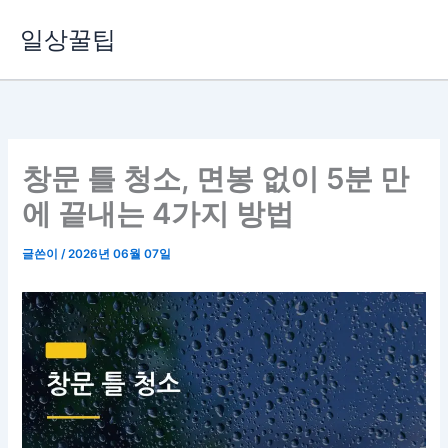
콘
일상꿀팁
텐
츠
로
건
너
뛰
창문 틀 청소, 면봉 없이 5분 만
기
에 끝내는 4가지 방법
글쓴이
/
2026년 06월 07일