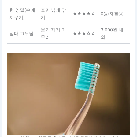
헌 양말(손에
표면 넓게 닦
★★★★☆
0원(재활용)
끼우기)
기
물기 제거·마
3,000원 내
밀대 고무날
★★★☆☆
무리
외