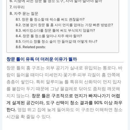
시중에 파는 창문 틀 청소 도구, 사야 할까 말아야 할까
마무리
자주 묻는 질문
창문 틀 청소할 때 락스를 써도 괜찮을까?
면봉 없이 창문 틀 홈 사이 먼지를 없애는 가장 빠른 방법은?
베이킹소다를 창문 틀에 써도 부식되지 않을까?
창문 틀 청소를 얼마나 자주 해야 할까?
다이소 창틀 청소 솔이 안 들어갈 때 어떻게 하나?
Related posts:
창문 틀이 유독 더 더러운 이유가 뭘까
창문 틀의 홈 구조는 외부 공기가 실내로 유입되는 통로다. 바
람이 들어올 때마다 미세먼지·꽃가루·피부 각질이 홈 안쪽에
층층이 쌓인다. 특히 알루미늄 틀 특유의 산화막이 먼지 입자
를 붙잡아 두기 때문에 그냥 물걸레로 닦아도 좀처럼 깨끗해
지지 않는다.
창문 틀은 구조적으로 먼지가 빠져나가기 어렵
게 설계된 공간이라, 도구 선택이 청소 결과를 90% 이상 좌우
한다.
영업 뛰고 집에 늦게 들어와도 이 구조만 이해하면 청소
시간을 확 줄일 수 있다.