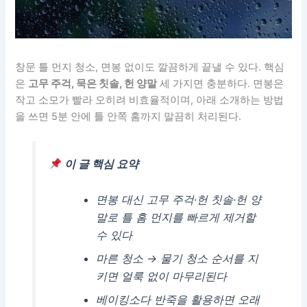
창문 틀 먼지 청소, 면봉 없이도 깔끔하게 끝낼 수 있다. 핵심
은
고무 주걱, 묵은 칫솔, 헌 양말
세 가지면 충분하다. 면봉은
작고 소모가 빨라 오히려 비효율적이며, 아래 소개하는 방법
을 쓰면 5분 안에 틀 안쪽 홈까지 말끔히 처리된다.
이 글 핵심 요약
면봉 대신 고무 주걱·헌 칫솔·헌 양
말로 틀 홈 먼지를 빠르게 제거할
수 있다
마른 청소 → 물기 청소 순서를 지
키면 얼룩 없이 마무리된다
베이킹소다 반죽을 활용하면 오래