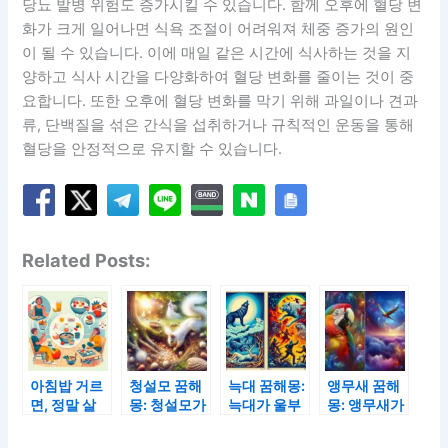
당뇨 발병 위험도 증가시킬 수 있습니다. 함께 오후에 혈당 변
화가 크게 일어나면 식욕 조절이 어려워져 체중 증가의 원인
이 될 수 있습니다. 이에 매일 같은 시간에 식사하는 것을 지
양하고 식사 시간을 다양화하여 혈당 변화를 줄이는 것이 중
요합니다. 또한 오후에 혈당 변화를 막기 위해 과일이나 견과
류, 단백질을 섞은 간식을 섭취하거나 규칙적인 운동을 통해
혈당을 안정적으로 유지할 수 있습니다.
Related Posts:
아침밥 거르
청설모 꿈해
늑대 꿈해몽:
앵무새 꿈해
면, 정말 살
몽: 청설모가
늑대가 울부
몽: 앵무새가
빠질까? 놓
나무에서 견
짖는 꿈과 늑
말을 따라 하
치기 쉬운 대
과류를 줍는
대가 싸우는
는 꿈과 앵무