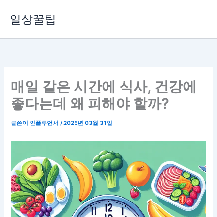
콘
일상꿀팁
텐
츠
로
건
너
뛰
매일 같은 시간에 식사, 건강에
기
좋다는데 왜 피해야 할까?
글쓴이
인플루언서
/
2025년 03월 31일