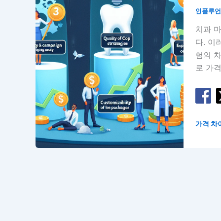
인플루
치과 
다. 이
험의 차
로 가격
가격 차