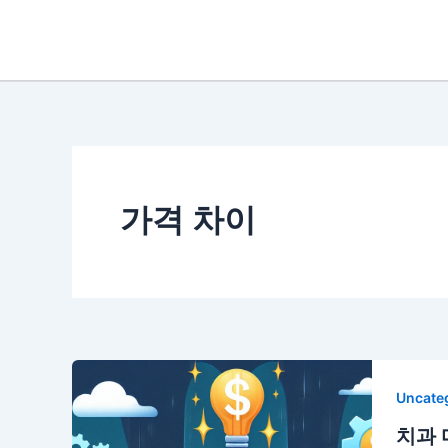
콘
텐
츠
로
건
너
뛰
기
가격 차이
Uncate
치과 