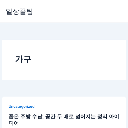
콘
일상꿀팁
텐
츠
로
건
너
뛰
기
가구
Uncategorized
좁은 주방 수납, 공간 두 배로 넓어지는 정리 아이
디어