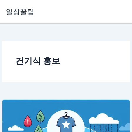
콘
일상꿀팁
텐
츠
로
건
너
뛰
기
건기식 홍보