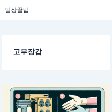
콘
일상꿀팁
텐
츠
로
건
너
뛰
기
고무장갑