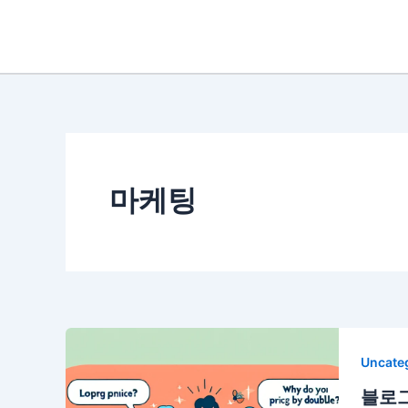
콘
텐
츠
로
건
너
뛰
기
마케팅
Uncate
블로그