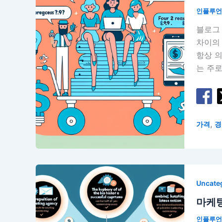
인플루
블로그 
차이의
항상 의
는 주로
,
가격
경
Uncate
마케팅
인플루