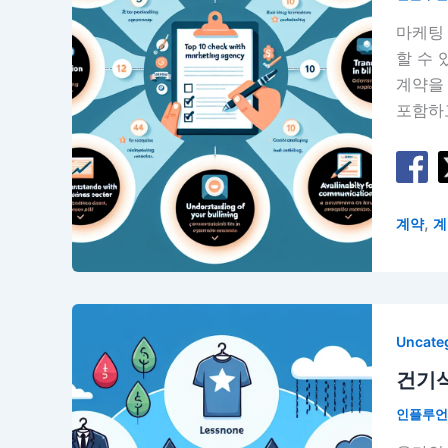
마케팅
할 수
계약을 
포함하
,
계약
계
Uncate
건기식
인플루