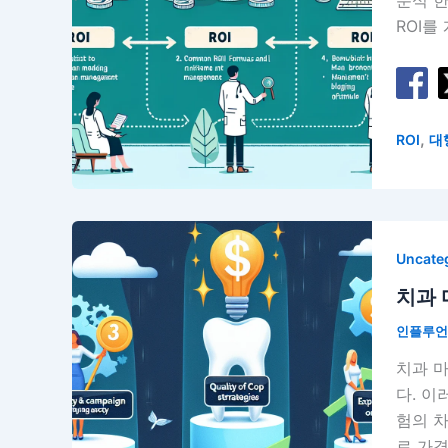
분석 한
ROI를
,
ROI
대
Uncate
치과 
인플루
치과 
다. 이
험의 차
로 가격