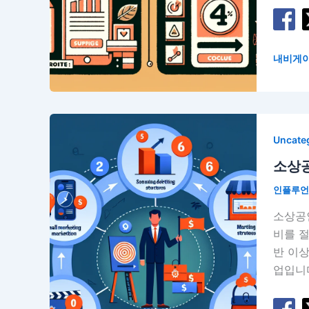
내비게
Uncate
소상공
인플루
소상공
비를 
반 이상
업입니