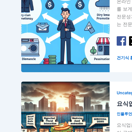
온라인
를 보게
전문성과
는 전
건기식 
Uncate
요식업
인플루
요식업