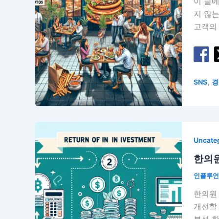
이 글
지 않
고객의 
,
SNS
경
Uncate
한의원
인플루
한의원 
개선할 