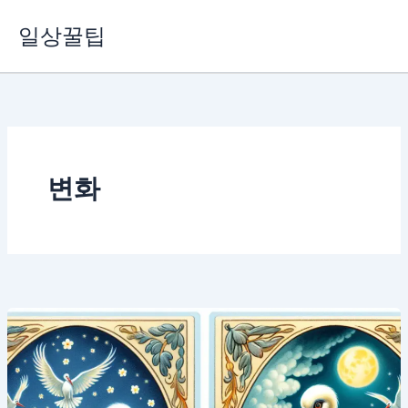
콘
일상꿀팁
텐
츠
로
건
너
뛰
기
변화