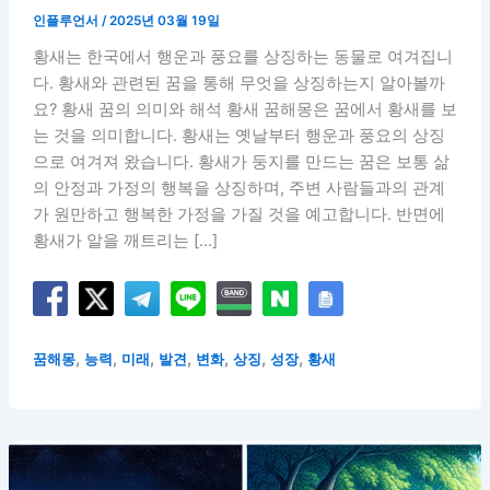
인플루언서
/
2025년 03월 19일
황새는 한국에서 행운과 풍요를 상징하는 동물로 여겨집니
다. 황새와 관련된 꿈을 통해 무엇을 상징하는지 알아볼까
요? 황새 꿈의 의미와 해석 황새 꿈해몽은 꿈에서 황새를 보
는 것을 의미합니다. 황새는 옛날부터 행운과 풍요의 상징
으로 여겨져 왔습니다. 황새가 둥지를 만드는 꿈은 보통 삶
의 안정과 가정의 행복을 상징하며, 주변 사람들과의 관계
가 원만하고 행복한 가정을 가질 것을 예고합니다. 반면에
황새가 알을 깨트리는 […]
,
,
,
,
,
,
,
꿈해몽
능력
미래
발견
변화
상징
성장
황새