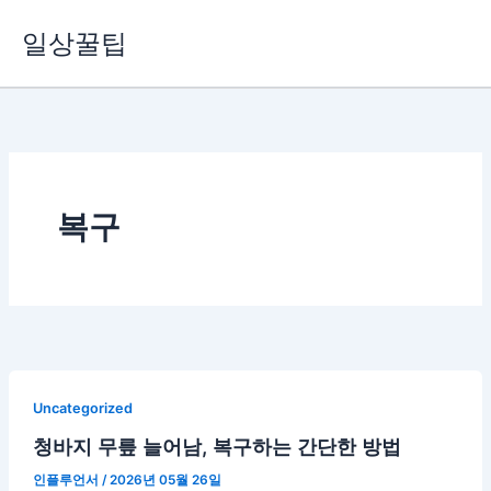
콘
일상꿀팁
텐
츠
로
건
너
뛰
기
복구
Uncategorized
청바지 무릎 늘어남, 복구하는 간단한 방법
인플루언서
/
2026년 05월 26일