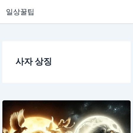
콘
일상꿀팁
텐
츠
로
건
너
뛰
기
사자 상징