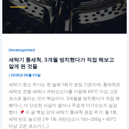
Uncategorized
세탁기 통세척, 3개월 방치했다가 직접 해보고
알게 된 것들
/
2026년 06월 03일
세탁기 청소 주기는 한 달에 1회가 권장 기준이며, 통세척은
세탁조 전용 세제나 과탄산소다를 이용해 60°C 이상 고온
코스로 돌리는 것이 핵심이다. 3개월을 방치했다가 직접 해
봤더니, 이 단순한 사실이 얼마나 무겁게 다가오는지 실감
했다.
이 글 핵심 요약 세탁기 통세척 권장 주기: 월 1회,
세탁 빈도 높으면 2주 1회 과탄산소다 150~200g + 60°C
이상 고온 코스가 […]