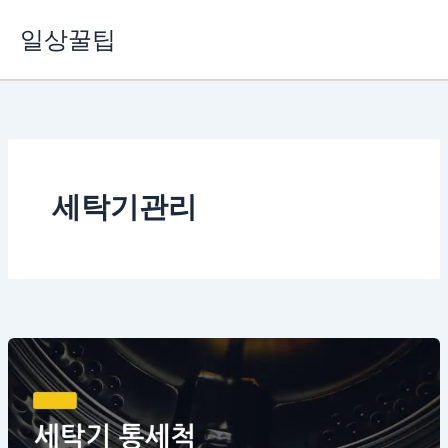
콘
일상꿀팁
텐
츠
로
건
너
뛰
기
세탁기관리