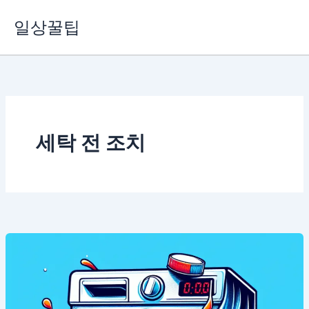
콘
일상꿀팁
텐
츠
로
건
너
뛰
기
세탁 전 조치