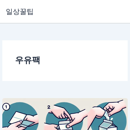
콘
일상꿀팁
텐
츠
로
건
너
뛰
기
우유팩