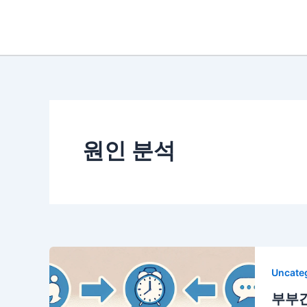
콘
텐
츠
로
건
너
뛰
기
원인 분석
Uncate
부부간