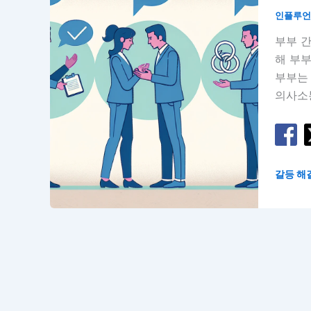
인플루
부부 간
해 부부
부부는
의사소통
갈등 해