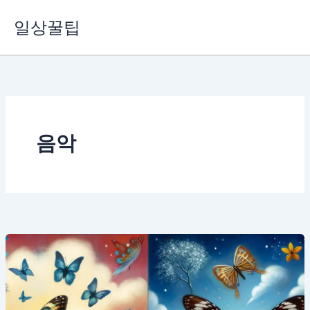
콘
일상꿀팁
텐
츠
로
건
너
뛰
기
음악