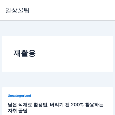
콘
일상꿀팁
텐
츠
로
건
너
뛰
기
재활용
Uncategorized
남은 식재료 활용법, 버리기 전 200% 활용하는
자취 꿀팁