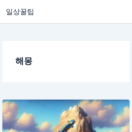
콘
일상꿀팁
텐
츠
로
건
너
뛰
기
해몽