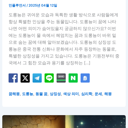
인플루언서
/
2025년 04월 12일
도롱뇽은 귀여운 모습과 독특한 생활 방식으로 사람들에게
항상 특별한 인상을 주는 동물입니다. 도롱뇽이 꿈에 나타
나면 어떤 의미가 숨어있을지 궁금하지 않으신가요? 이번
에는 도롱뇽이 물 속에서 헤엄치는 꿈과 도롱뇽이 바위 밑
으로 숨는 꿈에 대해 알아보겠습니다. 도롱뇽의 상징성 도
롱뇽은 중국 전통 신화나 문화에서 자주 등장하는 동물로,
특별한 상징성을 가지고 있습니다. 도롱뇽은 기원전부터 중
국에서 그 힘찬 모습과 용기를 상징하는 […]
,
,
,
,
,
,
,
꿈해몽
도롱뇽
동물 꿈
상징성
색상 의미
심리학
운세
해몽