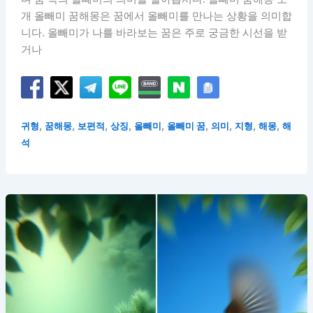
개 올빼미 꿈해몽은 꿈에서 올빼미를 만나는 상황을 의미합
니다. 올빼미가 나를 바라보는 꿈은 주로 궁금한 시선을 받
거나
,
,
,
,
,
,
,
,
,
귀형
꿈해몽
보편적
상징
올빼미
올빼미 꿈
의미
지형
해몽
해
석