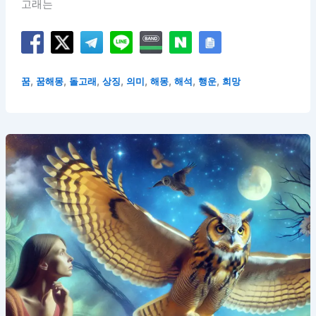
고래는
,
,
,
,
,
,
,
,
꿈
꿈해몽
돌고래
상징
의미
해몽
해석
행운
희망