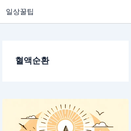
콘
일상꿀팁
텐
츠
로
건
너
뛰
기
혈액순환