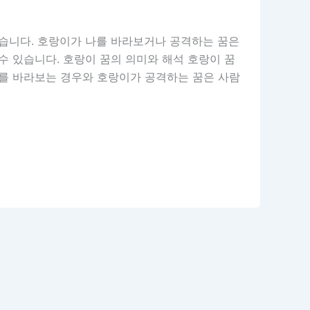
있습니다. 호랑이가 나를 바라보거나 공격하는 꿈은
수 있습니다. 호랑이 꿈의 의미와 해석 호랑이 꿈
나를 바라보는 경우와 호랑이가 공격하는 꿈은 사람