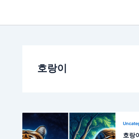
콘
텐
츠
로
건
너
뛰
기
호랑이
Uncate
호랑이