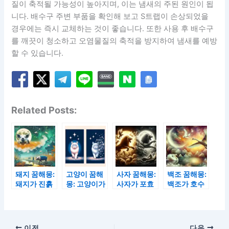
질이 축적될 가능성이 높아지며, 이는 냄새의 주된 원인이 됩
니다. 배수구 주변 부품을 확인해 보고 S트랩이 손상되었을
경우에는 즉시 교체하는 것이 좋습니다. 또한 사용 후 배수구
를 깨끗이 청소하고 오염물질의 축적을 방지하여 냄새를 예방
할 수 있습니다.
Related Posts:
돼지 꿈해몽:
고양이 꿈해
사자 꿈해몽:
백조 꿈해몽:
돼지가 진흙
몽: 고양이가
사자가 포효
백조가 호수
탕에서 뒹구
다가오는 꿈
하는 꿈과 사
위를 떠다니
는 꿈과 돼지
과 고양이가
자가 다치는
는 꿈과 백조
가 도망가는
사라지는 꿈
꿈
가 날아가는
꿈
꿈
이전
다음