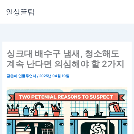
콘
일상꿀팁
텐
츠
로
건
너
뛰
싱크대 배수구 냄새, 청소해도
기
계속 난다면 의심해야 할 2가지
글쓴이
인플루언서
/
2025년 04월 19일