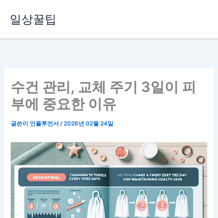
콘
일상꿀팁
텐
츠
로
건
너
뛰
수건 관리, 교체 주기 3일이 피
기
부에 중요한 이유
글쓴이
인플루언서
/
2026년 02월 24일