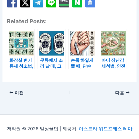
Related Posts:
화장실 변기
무릎에서 소
손톱 하얗게
아이 장난감
틈새 청소법,
리 날 때, 그
뜰 때, 단순
세척법, 안전
세균 걱정 없
냥 지나치면
건조가 아닌
한 세정으로
이 관리하는
안 되는 2가
‘이 질환’ 신
위생 챙기기
요령
지 신호
호일 수도
이전
다음
저작권 © 2026 일상꿀팁 | 제공처:
아스트라 워드프레스 테마