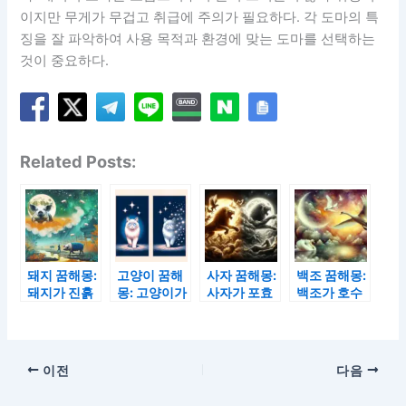
이지만 무게가 무겁고 취급에 주의가 필요하다. 각 도마의 특
징을 잘 파악하여 사용 목적과 환경에 맞는 도마를 선택하는
것이 중요하다.
Related Posts:
돼지 꿈해몽:
고양이 꿈해
사자 꿈해몽:
백조 꿈해몽:
돼지가 진흙
몽: 고양이가
사자가 포효
백조가 호수
탕에서 뒹구
다가오는 꿈
하는 꿈과 사
위를 떠다니
는 꿈과 돼지
과 고양이가
자가 다치는
는 꿈과 백조
가 도망가는
사라지는 꿈
꿈
가 날아가는
꿈
꿈
이전
다음