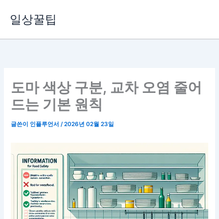
콘
일상꿀팁
텐
츠
로
건
너
뛰
도마 색상 구분, 교차 오염 줄어
기
드는 기본 원칙
글쓴이
인플루언서
/
2026년 02월 23일