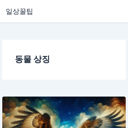
콘
일상꿀팁
텐
츠
로
건
너
뛰
기
동물 상징