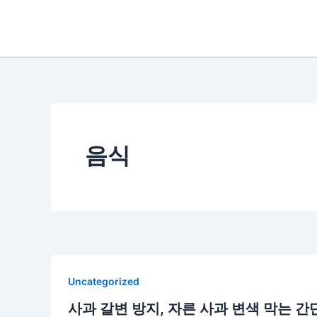
콘
텐
츠
로
건
너
뛰
기
음식
Uncategorized
사과 갈변 방지, 자른 사과 변색 막는 간