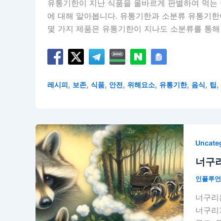
유통기한이 지난 식품을 올바르게 판별하여 먹는 
에 대해 알아봅니다. 유통기한과 소분류 유통기한
몇 가지 제품은 유통기한이 지나도 소분류를 통해
,
,
,
,
,
,
,
,
레시피
보존
식품
안전
위해요소
유통기한
음식
팁
Uncate
너구리
인플루
너구리
너구리